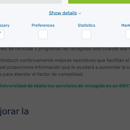
innecesarios. Los retrasos
de los contenedores y un ma
Show details
ssary
Preferences
Statistics
Mark
e se basan en patrones históricos de generación de residuos 
ecogida que funcionaron el mes pasado, podrían no funcionar
cessary
Preferences
Statistics
M
nes de reciclaje y programar las recogidas sólo cuando sea 
roducir continuamente mejoras operativas que facilitan el r
o real proporciona información que le ayudará a aumentar la
os para atender el factor de comodidad.
Universidad de Idaho los servicios de recogida en un 50%
jorar la