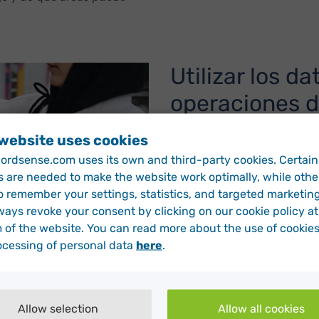
Utilizar los d
operaciones d
Los datos no sólo ayudan a
 website uses cookies
También puede ayudarle a o
rdsense.com uses its own and third-party cookies. Certain
por los sensores inteligent
s are needed to make the website work optimally, while othe
contenedores y los niveles 
o remember your settings, statistics, and targeted marketin
puede ayudarle a impulsar 
ways revoke your consent by clicking on our cookie policy at
reciclaje.
 of the website. You can read more about the use of cookie
Los datos de los sensores i
ocessing of personal data
here
.
imprevisible de la gestión 
máxima eficiencia. Los servi
menudo recogen los conten
Allow selection
Allow all cookies
cobros anticipados suponen