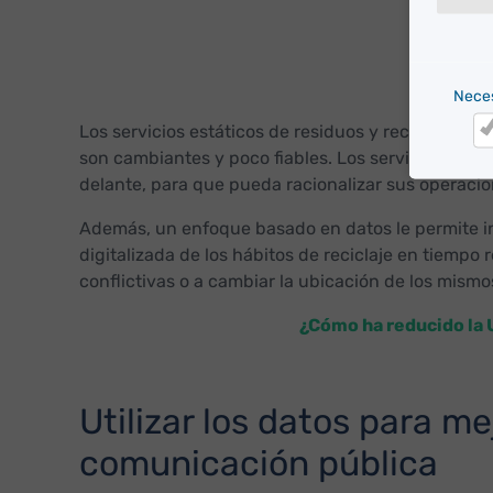
Nece
Los servicios estáticos de residuos y reciclaje qu
son cambiantes y poco fiables. Los servicios de r
Ne
delante, para que pueda racionalizar sus operacio
Además, un enfoque basado en datos le permite int
digitalizada de los hábitos de reciclaje en tiemp
conflictivas o a cambiar la ubicación de los mism
¿Cómo ha reducido la 
Utilizar los datos para me
comunicación pública