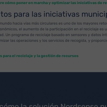
e cómo poner en marcha y optimizar las iniciativas de r
s para las iniciativas municip
 mundo hacia vías más circulares es uno de los mayores ret
ronómicos, el aumento de la participación en el reciclaje es
idad. Un programa de reciclaje basado en sensores y datos i
mizar las operaciones y los servicios de recogida, y proporc
para el reciclaje y la gestión de recursos
cómo la solución Nordsense p