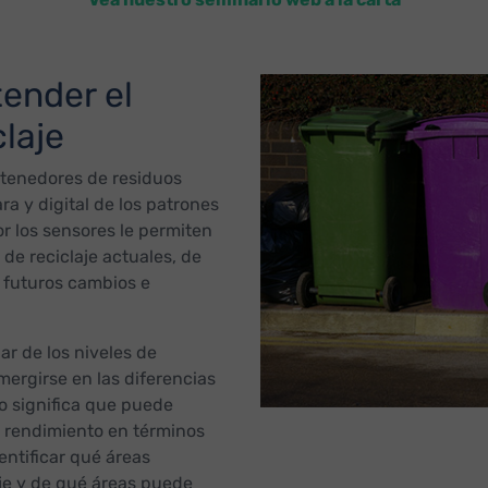
tender el
laje
ntenedores de residuos
ra y digital de los patrones
r los sensores le permiten
 de reciclaje actuales, de
 futuros cambios e
r de los niveles de
mergirse en las diferencias
to significa que puede
r rendimiento en términos
entificar qué áreas
aje y de qué áreas puede