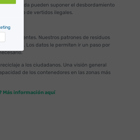
 en la recogida pueden suponer el desbordamiento
yor riesgo de vertidos ilegales.
eting
son ineficientes. Nuestros patrones de residuos
 este mes. Los datos le permiten ir un paso por
arketing
necesario.
eciclaje a los ciudadanos. Una visión general
 capacidad de los contenedores en las zonas más
? Más información aquí