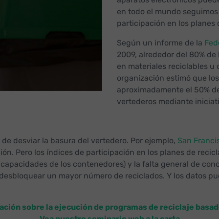
en todo el mundo seguimos 
participación en los planes d
Según un informe de la
Fed
2009, alrededor del 80% de 
en materiales reciclables u 
organización estimó que los
aproximadamente el 50% de l
vertederos mediante iniciati
 de desviar la basura del vertedero. Por ejemplo,
San Franci
ación. Pero los índices de participación en los planes de rec
y capacidades de los contenedores) y la falta general de con
 desbloquear un mayor número de reciclados. Y los datos p
ación sobre la ejecución de programas de reciclaje basad
Vea nuestro seminario web a la carta